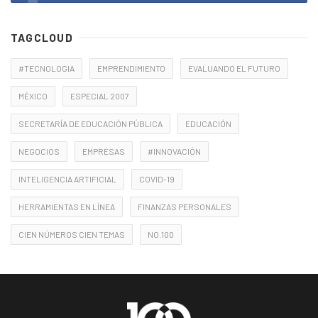
TAGCLOUD
#TECNOLOGIA
EMPRENDIMIENTO
EVALUANDO EL FUTURO
MÉXICO
ESPECIAL 2007
SECRETARÍA DE EDUCACIÓN PÚBLICA
EDUCACIÓN
NEGOCIOS
EMPRESAS
#INNOVACIÓN
INTELIGENCIA ARTIFICIAL
COVID-19
HERRAMIENTAS EN LÍNEA
FINANZAS PERSONALES
CIEN NÚMEROS CIEN TEMAS
NO.100