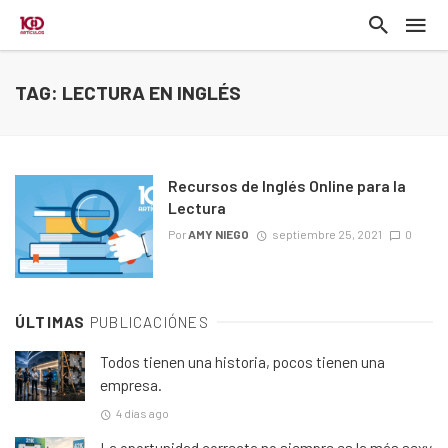
TAG: LECTURA EN INGLÉS
Recursos de Inglés Online para la
Lectura
Por
AMY NIEGO
septiembre 25, 2021
0
ÚLTIMAS
PUBLICACIÓNES
Todos tienen una historia, pocos tienen una
empresa.
4 días ago
La oportunidad correcta no siempre es la más sexy