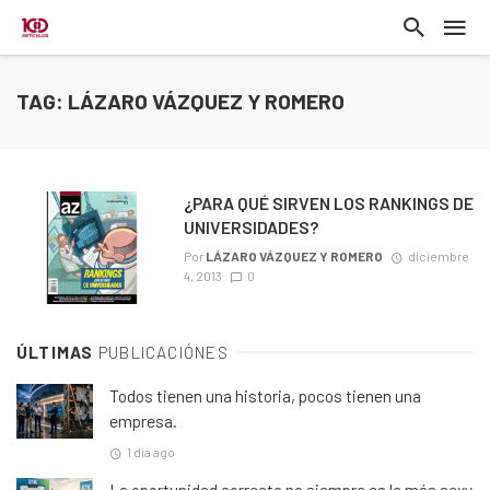
TAG: LÁZARO VÁZQUEZ Y ROMERO
¿PARA QUÉ SIRVEN LOS RANKINGS DE
UNIVERSIDADES?
Por
LÁZARO VÁZQUEZ Y ROMERO
diciembre
4, 2013
0
ÚLTIMAS
PUBLICACIÓNES
Todos tienen una historia, pocos tienen una
empresa.
1 día ago
La oportunidad correcta no siempre es la más sexy