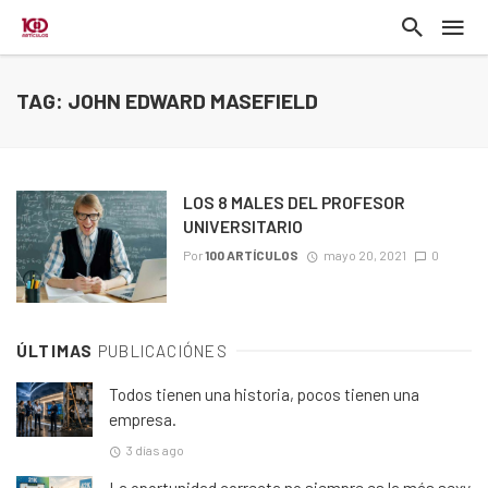
TAG: JOHN EDWARD MASEFIELD
LOS 8 MALES DEL PROFESOR
UNIVERSITARIO
Por
100 ARTÍCULOS
mayo 20, 2021
0
ÚLTIMAS
PUBLICACIÓNES
Todos tienen una historia, pocos tienen una
empresa.
3 días ago
La oportunidad correcta no siempre es la más sexy