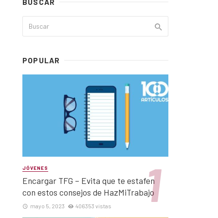
BUSCAR
POPULAR
JÓVENES
Encargar TFG – Evita que te estafen
con estos consejos de HazMiTrabajo
mayo 5, 2023
406353 vistas