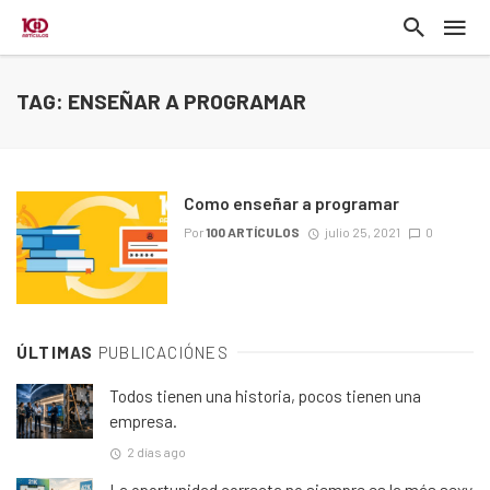
TAG: ENSEÑAR A PROGRAMAR
Como enseñar a programar
Por
100 ARTÍCULOS
julio 25, 2021
0
ÚLTIMAS
PUBLICACIÓNES
Todos tienen una historia, pocos tienen una
empresa.
2 días ago
La oportunidad correcta no siempre es la más sexy