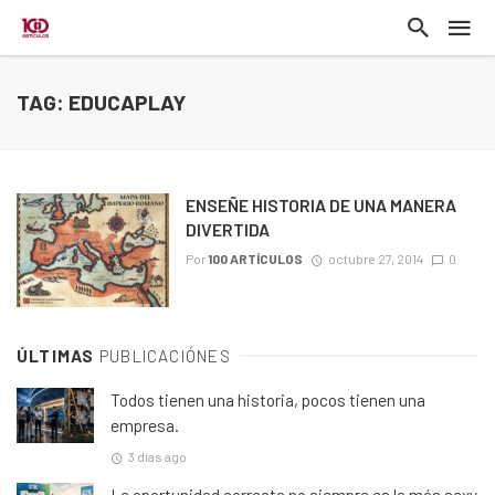
TAG: EDUCAPLAY
ENSEÑE HISTORIA DE UNA MANERA
DIVERTIDA
Por
100 ARTÍCULOS
octubre 27, 2014
0
ÚLTIMAS
PUBLICACIÓNES
Todos tienen una historia, pocos tienen una
empresa.
3 días ago
La oportunidad correcta no siempre es la más sexy