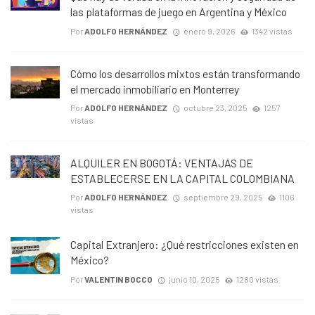
las plataformas de juego en Argentina y México
Por
ADOLFO HERNÁNDEZ
enero 9, 2026
1342 vistas
Cómo los desarrollos mixtos están transformando
el mercado inmobiliario en Monterrey
Por
ADOLFO HERNÁNDEZ
octubre 23, 2025
1257
vistas
ALQUILER EN BOGOTÁ: VENTAJAS DE
ESTABLECERSE EN LA CAPITAL COLOMBIANA
Por
ADOLFO HERNÁNDEZ
septiembre 29, 2025
1106
vistas
Capital Extranjero: ¿Qué restricciones existen en
México?
Por
VALENTIN BOCCO
junio 10, 2025
1280 vistas