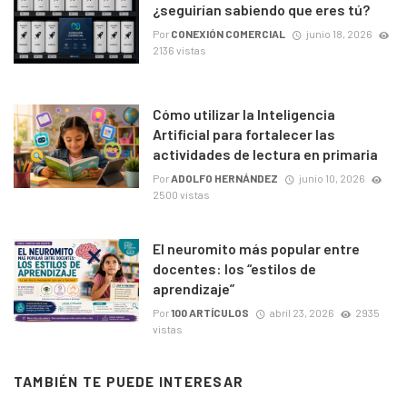
¿seguirían sabiendo que eres tú?
Por
CONEXIÓN COMERCIAL
junio 18, 2026
2136 vistas
Cómo utilizar la Inteligencia
Artificial para fortalecer las
actividades de lectura en primaria
Por
ADOLFO HERNÁNDEZ
junio 10, 2026
2500 vistas
El neuromito más popular entre
docentes: los “estilos de
aprendizaje”
Por
100 ARTÍCULOS
abril 23, 2026
2935
vistas
TAMBIÉN TE PUEDE INTERESAR