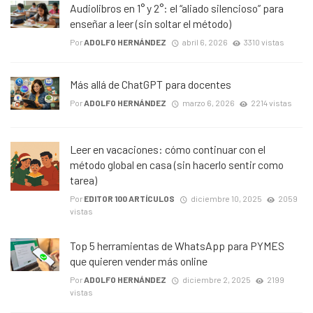
Audiolibros en 1° y 2°: el “aliado silencioso” para
enseñar a leer (sin soltar el método)
Por
ADOLFO HERNÁNDEZ
abril 6, 2026
3310 vistas
Más allá de ChatGPT para docentes
Por
ADOLFO HERNÁNDEZ
marzo 6, 2026
2214 vistas
Leer en vacaciones: cómo continuar con el
método global en casa (sin hacerlo sentir como
tarea)
Por
EDITOR 100 ARTÍCULOS
diciembre 10, 2025
2059
vistas
Top 5 herramientas de WhatsApp para PYMES
que quieren vender más online
Por
ADOLFO HERNÁNDEZ
diciembre 2, 2025
2199
vistas