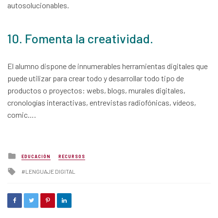
autosolucionables.
10. Fomenta la creatividad.
El alumno dispone de innumerables herramientas digitales que
puede utilizar para crear todo y desarrollar todo tipo de
productos o proyectos: webs, blogs, murales digitales,
cronologías interactivas, entrevistas radiofónicas, vídeos,
comic….
Posted
EDUCACIÓN
RECURSOS
in
Tagged
LENGUAJE DIGITAL
with