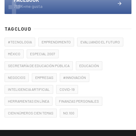
71.9K+me gusta
TAGCLOUD
#TECNOLOGIA
EMPRENDIMIENTO
EVALUANDO EL FUTURO
MÉXICO
ESPECIAL 2007
SECRETARÍA DE EDUCACIÓN PÚBLICA
EDUCACIÓN
NEGOCIOS
EMPRESAS
#INNOVACIÓN
INTELIGENCIA ARTIFICIAL
COVID-19
HERRAMIENTAS EN LÍNEA
FINANZAS PERSONALES
CIEN NÚMEROS CIEN TEMAS
NO.100