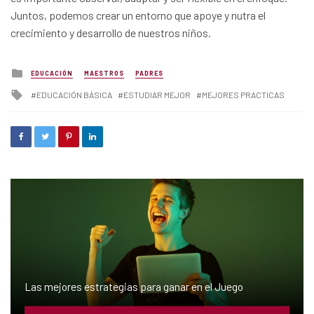
Juntos, podemos crear un entorno que apoye y nutra el
crecimiento y desarrollo de nuestros niños.
Posted
EDUCACIÓN
MAESTROS
PADRES
in
Tagged
EDUCACIÓN BÁSICA
ESTUDIAR MEJOR
MEJORES PRACTICAS
with
Las mejores estrategias para ganar en el Juego