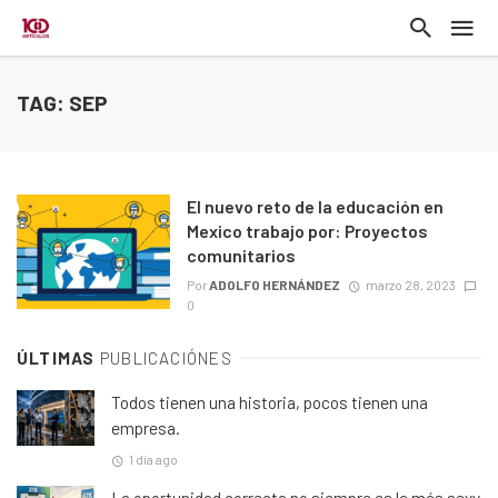
TAG: SEP
El nuevo reto de la educación en
Mexico trabajo por: Proyectos
comunitarios
Por
ADOLFO HERNÁNDEZ
marzo 28, 2023
0
ÚLTIMAS
PUBLICACIÓNES
Todos tienen una historia, pocos tienen una
empresa.
1 día ago
La oportunidad correcta no siempre es la más sexy