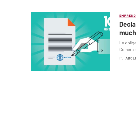
EMPREND
Decla
mucho
La oblig
Comercial
Por
ADOL