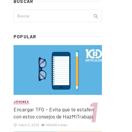
BUSCAR
POPULAR
JÓVENES
Encargar TFG – Evita que te estafen
con estos consejos de HazMiTrabajo
mayo 5, 2023
406436 vistas