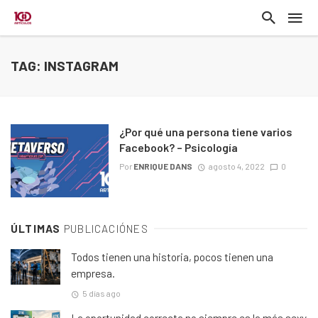
TAG: INSTAGRAM
¿Por qué una persona tiene varios
Facebook? – Psicología
Por
ENRIQUE DANS
agosto 4, 2022
0
ÚLTIMAS
PUBLICACIÓNES
Todos tienen una historia, pocos tienen una
empresa.
5 días ago
La oportunidad correcta no siempre es la más sexy