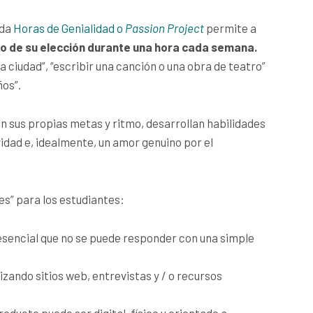
ada
Horas de Genialidad o
Passion Project
permite a
to de su elección durante una hora cada semana.
a ciudad”, “escribir una canción o una obra de teatro”
ños”.
n sus propias metas y ritmo, desarrollan habilidades
dad e, idealmente, un amor genuino por el
es” para los estudiantes:
encial que no se puede responder con una simple
izando sitios web, entrevistas y / o recursos
oducto puede ser digital, físico u orientado a