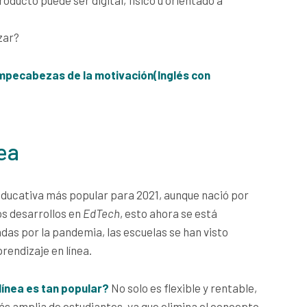
zar?
ompecabezas de la motivación(Inglés con
ea
 educativa más popular para 2021, aunque nació por
os desarrollos en
EdTech
, esto ahora se está
das por la pandemia, las escuelas se han visto
rendizaje en línea.
línea es tan popular?
No solo es flexible y rentable,
s amplia de estudiantes, ya que elimina el concepto