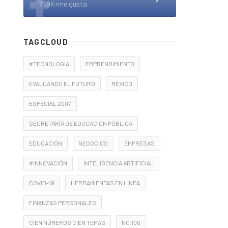
71.9K+me gusta
TAGCLOUD
#TECNOLOGIA
EMPRENDIMIENTO
EVALUANDO EL FUTURO
MÉXICO
ESPECIAL 2007
SECRETARÍA DE EDUCACIÓN PÚBLICA
EDUCACIÓN
NEGOCIOS
EMPRESAS
#INNOVACIÓN
INTELIGENCIA ARTIFICIAL
COVID-19
HERRAMIENTAS EN LÍNEA
FINANZAS PERSONALES
CIEN NÚMEROS CIEN TEMAS
NO.100