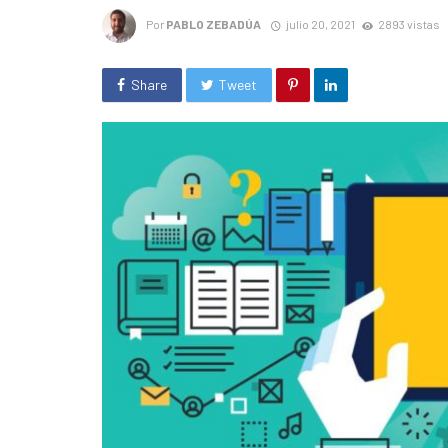
Por
PABLO ZEBADÚA
julio 20, 2021
2893 vistas
Share
Tweet