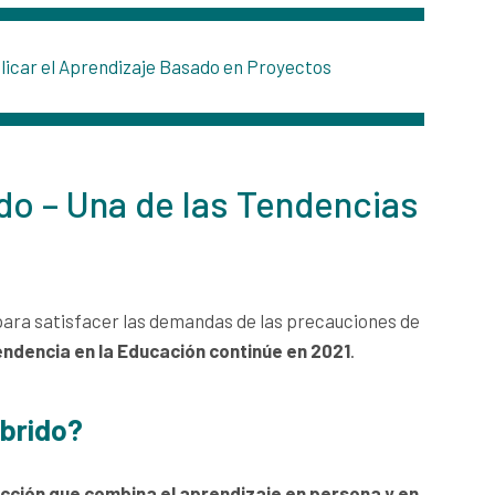
licar el Aprendizaje Basado en Proyectos
ido – Una de las Tendencias
 para satisfacer las demandas de las precauciones de
ndencia en la Educación continúe en 2021
.
íbrido?
ucción que combina el aprendizaje en persona y en