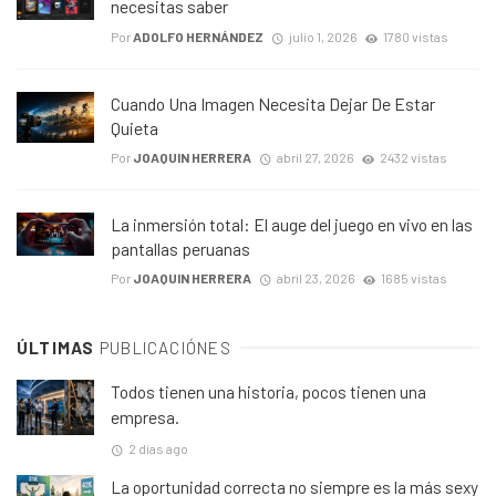
necesitas saber
Por
ADOLFO HERNÁNDEZ
julio 1, 2026
1780 vistas
Cuando Una Imagen Necesita Dejar De Estar
Quieta
Por
JOAQUIN HERRERA
abril 27, 2026
2432 vistas
La inmersión total: El auge del juego en vivo en las
pantallas peruanas
Por
JOAQUIN HERRERA
abril 23, 2026
1685 vistas
ÚLTIMAS
PUBLICACIÓNES
Todos tienen una historia, pocos tienen una
empresa.
2 días ago
La oportunidad correcta no siempre es la más sexy