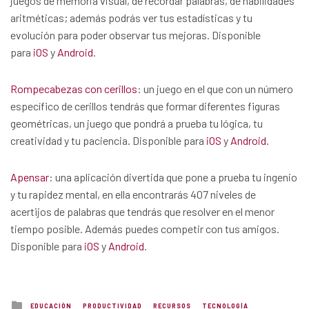
juegos de memoria visual, de recordar palabras, de habilidades
aritméticas; además podrás ver tus estadísticas y tu
evolución para poder observar tus mejoras. Disponible
para
iOS
y
Android
.
Rompecabezas con cerillos
: un juego en el que con un número
específico de cerillos tendrás que formar diferentes figuras
geométricas, un juego que pondrá a prueba tu lógica, tu
creatividad y tu paciencia. Disponible para
iOS
y
Android
.
Apensar
: una aplicación divertida que pone a prueba tu ingenio
y tu rapidez mental, en ella encontrarás 407 niveles de
acertijos de palabras que tendrás que resolver en el menor
tiempo posible. Además puedes competir con tus amigos.
Disponible para
iOS
y
Android
.
Posted
EDUCACIÓN
PRODUCTIVIDAD
RECURSOS
TECNOLOGÍA